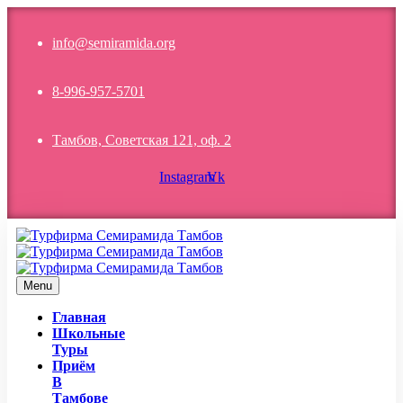
info@semiramida.org
8-996-957-5701
Тамбов, Советская 121, оф. 2
Instagram
Vk
Menu
Главная
Школьные
Туры
Приём
В
Тамбове